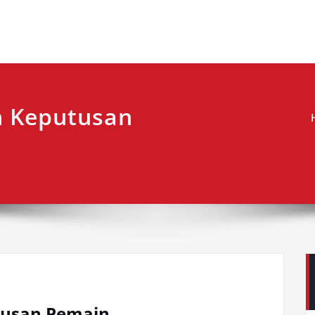
n Keputusan
tusan Pemain