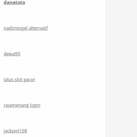
danatoto
nadimtogel alternatif
dewa90
situs slot gacor
rajamenang login
jackpot108