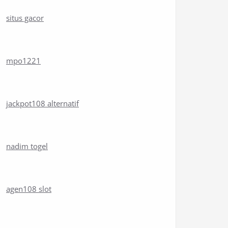
situs gacor
mpo1221
jackpot108 alternatif
nadim togel
agen108 slot