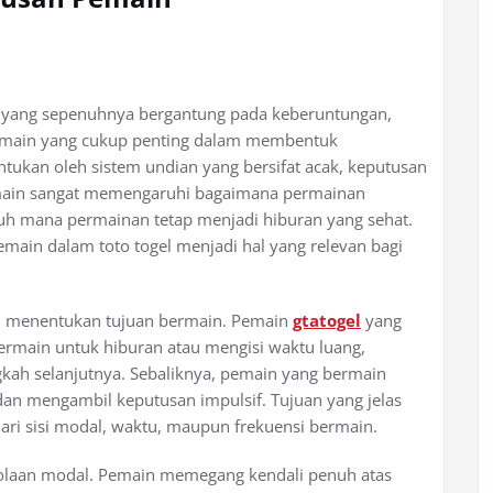
n yang sepenuhnya bergantung pada keberuntungan,
pemain yang cukup penting dalam membentuk
ntukan oleh sistem undian yang bersifat acak, keputusan
main sangat memengaruhi bagaimana permainan
ejauh mana permainan tetap menjadi hiburan yang sehat.
ain dalam toto togel menjadi hal yang relevan bagi
h menentukan tujuan bermain. Pemain
gtatogel
yang
bermain untuk hiburan atau mengisi waktu luang,
kah selanjutnya. Sebaliknya, pemain yang bermain
dan mengambil keputusan impulsif. Tujuan yang jelas
i sisi modal, waktu, maupun frekuensi bermain.
lolaan modal. Pemain memegang kendali penuh atas