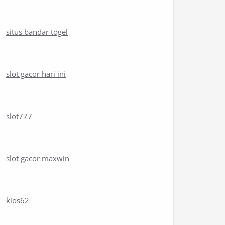
situs bandar togel
slot gacor hari ini
slot777
slot gacor maxwin
kios62