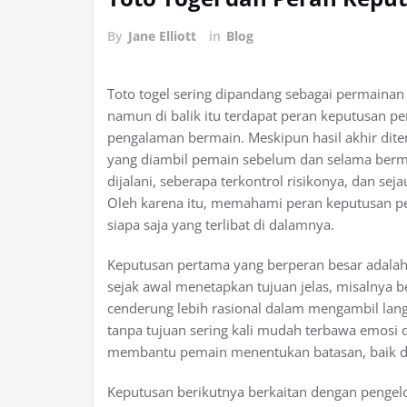
By
Jane Elliott
in
Blog
Toto togel sering dipandang sebagai permaina
namun di balik itu terdapat peran keputusan 
pengalaman bermain. Meskipun hasil akhir dite
yang diambil pemain sebelum dan selama ber
dijalani, seberapa terkontrol risikonya, dan s
Oleh karena itu, memahami peran keputusan pem
siapa saja yang terlibat di dalamnya.
Keputusan pertama yang berperan besar adala
sejak awal menetapkan tujuan jelas, misalnya 
cenderung lebih rasional dalam mengambil lang
tanpa tujuan sering kali mudah terbawa emosi 
membantu pemain menentukan batasan, baik dar
Keputusan berikutnya berkaitan dengan penge