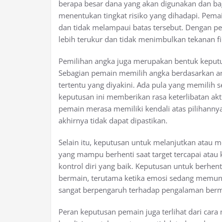
berapa besar dana yang akan digunakan dan bag
menentukan tingkat risiko yang dihadapi. Pem
dan tidak melampaui batas tersebut. Dengan p
lebih terukur dan tidak menimbulkan tekanan fi
Pemilihan angka juga merupakan bentuk keputu
Sebagian pemain memilih angka berdasarkan ana
tertentu yang diyakini. Ada pula yang memilih 
keputusan ini memberikan rasa keterlibatan a
pemain merasa memiliki kendali atas pilihann
akhirnya tidak dapat dipastikan.
Selain itu, keputusan untuk melanjutkan atau 
yang mampu berhenti saat target tercapai atau
kontrol diri yang baik. Keputusan untuk berhenti
bermain, terutama ketika emosi sedang memu
sangat berpengaruh terhadap pengalaman berm
Peran keputusan pemain juga terlihat dari car