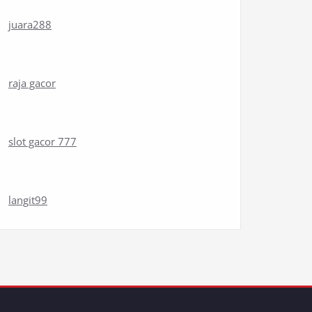
juara288
raja gacor
slot gacor 777
langit99