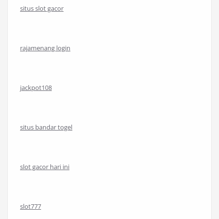
situs slot gacor
rajamenang login
jackpot108
situs bandar togel
slot gacor hari ini
slot777