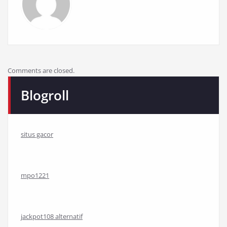
Comments are closed.
Blogroll
situs gacor
mpo1221
jackpot108 alternatif