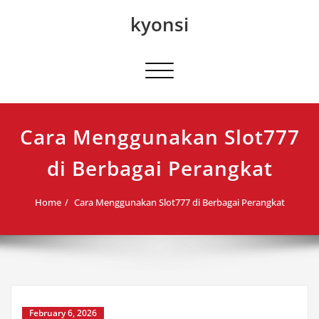
Skip
kyonsi
to
content
Toggle navigation
Cara Menggunakan Slot777
di Berbagai Perangkat
Home
Cara Menggunakan Slot777 di Berbagai Perangkat
February 6, 2026