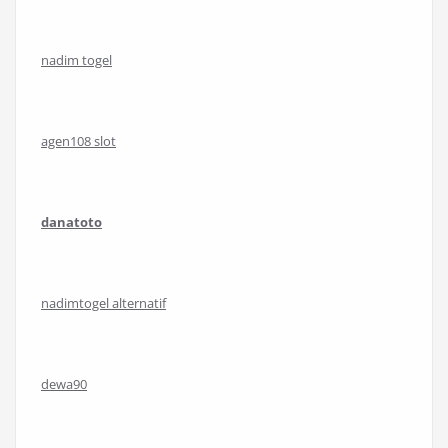
nadim togel
agen108 slot
danatoto
nadimtogel alternatif
dewa90