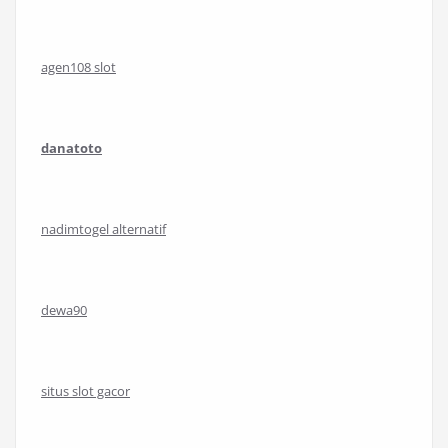
agen108 slot
danatoto
nadimtogel alternatif
dewa90
situs slot gacor