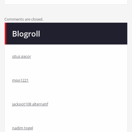
Comments are closed.
Blogroll
situs gacor
mpo1221
jackpot108 alternatif
nadim togel