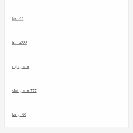
kios62
juara288
raja gacor
slot gacor 777
langit99