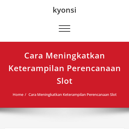
Skip
kyonsi
to
content
Toggle navigation
Cara Meningkatkan
Keterampilan Perencanaan
Slot
Home
Cara Meningkatkan Keterampilan Perencanaan Slot