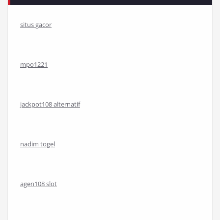
situs gacor
mpo1221
jackpot108 alternatif
nadim togel
agen108 slot