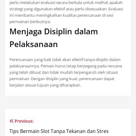
perlu melakukan evaluasi secara berkala untuk melihat apakah
strategi yang digunakan efektif atau perlu disesuaikan. Evaluasi
ini membantu meningkatkan kualitas perencanaan di sesi
permainan berikutnya.
Menjaga Disiplin dalam
Pelaksanaan
Perencanaan yang baik tidak akan efektif tanpa disiplin dalam
pelaksanaannya. Pemain harus tetap berpegang pada rencana
yang telah dibuat dan tidak mudah terpengaruh oleh situasi
permainan. Dengan disiplin yang kuat, perencanaan dapat
berjalan sesuai tujuan yang diharapkan.
Previous:
Post
Tips Bermain Slot Tanpa Tekanan dan Stres