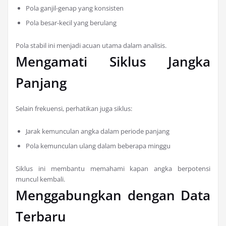
Pola ganjil-genap yang konsisten
Pola besar-kecil yang berulang
Pola stabil ini menjadi acuan utama dalam analisis.
Mengamati Siklus Jangka
Panjang
Selain frekuensi, perhatikan juga siklus:
Jarak kemunculan angka dalam periode panjang
Pola kemunculan ulang dalam beberapa minggu
Siklus ini membantu memahami kapan angka berpotensi
muncul kembali.
Menggabungkan dengan Data
Terbaru