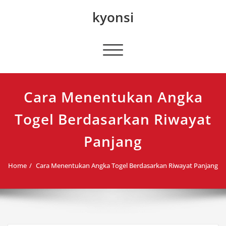
Skip
kyonsi
to
content
Toggle navigation
Cara Menentukan Angka
Togel Berdasarkan Riwayat
Panjang
Home
Cara Menentukan Angka Togel Berdasarkan Riwayat Panjang