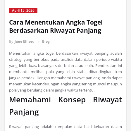
April 15, 2026
Cara Menentukan Angka Togel
Berdasarkan Riwayat Panjang
By
Jane Elliott
in
Blog
Menentukan angka togel berdasarkan riwayat panjang adalah
strategi yang berfokus pada analisis data dalam periode waktu
yang lebih luas, biasanya satu bulan atau lebih. Pendekatan ini
membantu melihat pola yang lebih stabil dibandingkan tren
jangka pendek. Dengan memahami riwayat panjang, Anda dapat
menemukan kecenderungan angka yang sering muncul maupun
pola yang berulang dalam jangka waktu tertentu.
Memahami Konsep Riwayat
Panjang
Riwayat panjang adalah kumpulan data hasil keluaran dalam