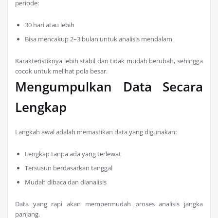
periode:
30 hari atau lebih
Bisa mencakup 2–3 bulan untuk analisis mendalam
Karakteristiknya lebih stabil dan tidak mudah berubah, sehingga
cocok untuk melihat pola besar.
Mengumpulkan Data Secara
Lengkap
Langkah awal adalah memastikan data yang digunakan:
Lengkap tanpa ada yang terlewat
Tersusun berdasarkan tanggal
Mudah dibaca dan dianalisis
Data yang rapi akan mempermudah proses analisis jangka
panjang.