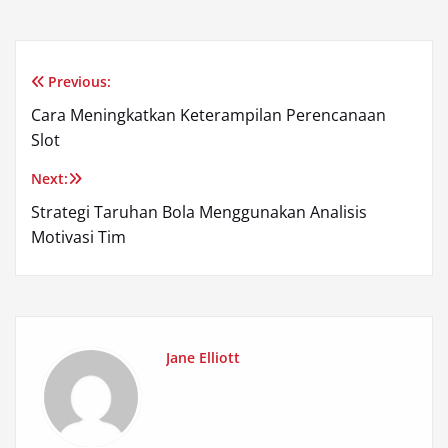
Previous:
Post
Cara Meningkatkan Keterampilan Perencanaan
navigation
Slot
Next:
Strategi Taruhan Bola Menggunakan Analisis
Motivasi Tim
Jane Elliott