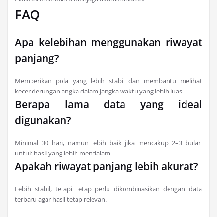
FAQ
Apa kelebihan menggunakan riwayat
panjang?
Memberikan pola yang lebih stabil dan membantu melihat
kecenderungan angka dalam jangka waktu yang lebih luas.
Berapa lama data yang ideal
digunakan?
Minimal 30 hari, namun lebih baik jika mencakup 2–3 bulan
untuk hasil yang lebih mendalam.
Apakah riwayat panjang lebih akurat?
Lebih stabil, tetapi tetap perlu dikombinasikan dengan data
terbaru agar hasil tetap relevan.