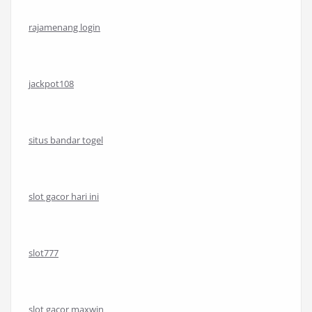
rajamenang login
jackpot108
situs bandar togel
slot gacor hari ini
slot777
slot gacor maxwin