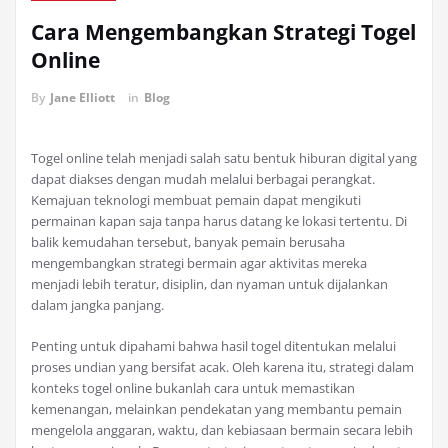
Cara Mengembangkan Strategi Togel
Online
By
Jane Elliott
in
Blog
Togel online telah menjadi salah satu bentuk hiburan digital yang
dapat diakses dengan mudah melalui berbagai perangkat.
Kemajuan teknologi membuat pemain dapat mengikuti
permainan kapan saja tanpa harus datang ke lokasi tertentu. Di
balik kemudahan tersebut, banyak pemain berusaha
mengembangkan strategi bermain agar aktivitas mereka
menjadi lebih teratur, disiplin, dan nyaman untuk dijalankan
dalam jangka panjang.
Penting untuk dipahami bahwa hasil togel ditentukan melalui
proses undian yang bersifat acak. Oleh karena itu, strategi dalam
konteks togel online bukanlah cara untuk memastikan
kemenangan, melainkan pendekatan yang membantu pemain
mengelola anggaran, waktu, dan kebiasaan bermain secara lebih