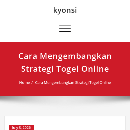
Skip
kyonsi
to
content
Toggle navigation
Cara Mengembangkan
Strategi Togel Online
Home
Cara Mengembangkan Strategi Togel Online
July 3, 2026