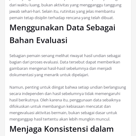
dari waktu luang, bukan aktivitas yang mengganggu tanggung
jawab sehari-hari. Selain itu, rutinitas yang jelas membantu
pemain tetap disiplin terhadap rencana yang telah dibuat.
Menggunakan Data Sebagai
Bahan Evaluasi
Sebagian pemain senang melihat riwayat hasil undian sebagai
bagian dari proses evaluasi. Data tersebut dapat memberikan
gambaran mengenai hasil-hasil sebelumnya dan menjadi
dokumentasi yang menarik untuk dipelajari.
Namun, penting untuk diingat bahwa setiap undian berlangsung
secara independen dan hasil sebelumnya tidak memengaruhi
hasil berikutnya. Oleh karena itu, penggunaan data sebaiknya
difokuskan untuk membangun kebiasaan mencatat dan
mengevaluasi aktivitas bermain, bukan sebagai dasar untuk
menganggap hasil tertentu akan lebih mungkin muncul.
Menjaga Konsistensi dalam