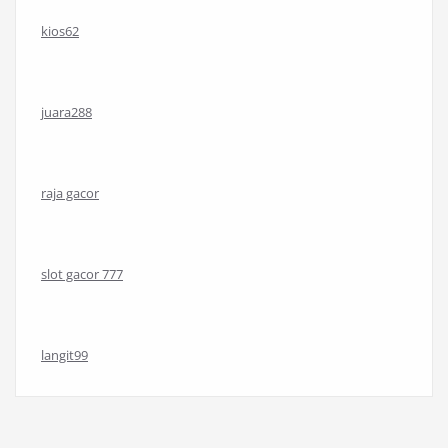
kios62
juara288
raja gacor
slot gacor 777
langit99