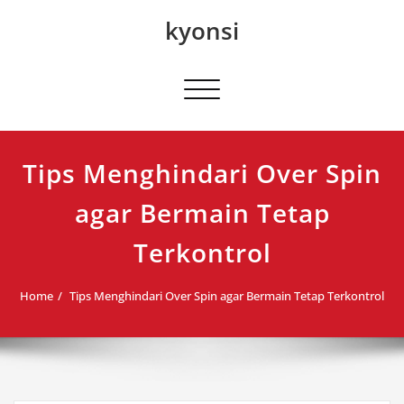
Skip
kyonsi
to
content
Toggle navigation
Tips Menghindari Over Spin
agar Bermain Tetap
Terkontrol
Home
Tips Menghindari Over Spin agar Bermain Tetap Terkontrol