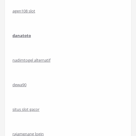
agen108 slot
danatoto
nadimtogel alternatif
dewa90
situs slot gacor
rajamenang login