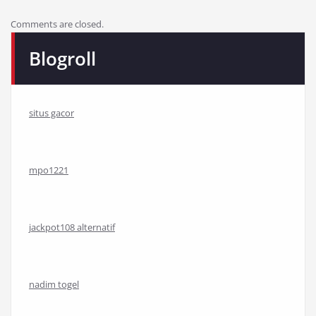
Comments are closed.
Blogroll
situs gacor
mpo1221
jackpot108 alternatif
nadim togel