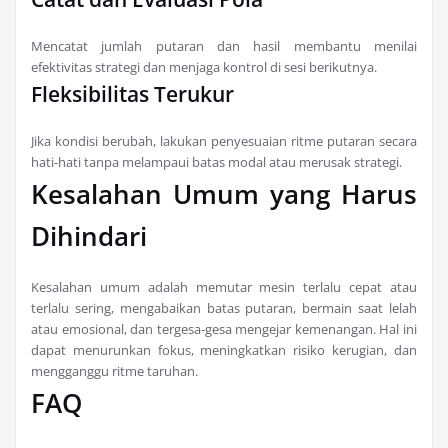
Mencatat jumlah putaran dan hasil membantu menilai
efektivitas strategi dan menjaga kontrol di sesi berikutnya.
Fleksibilitas Terukur
Jika kondisi berubah, lakukan penyesuaian ritme putaran secara
hati-hati tanpa melampaui batas modal atau merusak strategi.
Kesalahan Umum yang Harus
Dihindari
Kesalahan umum adalah memutar mesin terlalu cepat atau
terlalu sering, mengabaikan batas putaran, bermain saat lelah
atau emosional, dan tergesa-gesa mengejar kemenangan. Hal ini
dapat menurunkan fokus, meningkatkan risiko kerugian, dan
mengganggu ritme taruhan.
FAQ