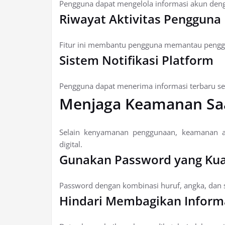
Pengguna dapat mengelola informasi akun deng
Riwayat Aktivitas Pengguna
Fitur ini membantu pengguna memantau penggu
Sistem Notifikasi Platform
Pengguna dapat menerima informasi terbaru secar
Menjaga Keamanan Saat
Selain kenyamanan penggunaan, keamanan a
digital.
Gunakan Password yang Ku
Password dengan kombinasi huruf, angka, dan
Hindari Membagikan Informa