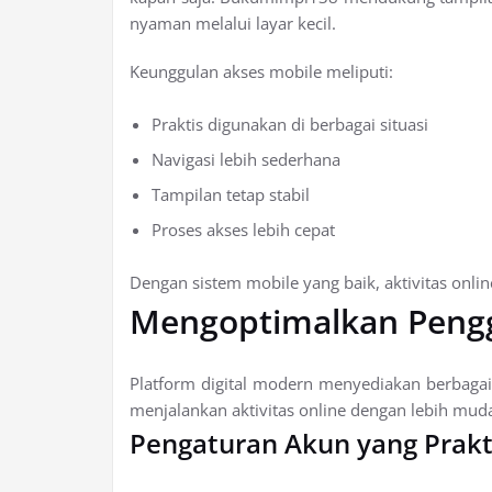
nyaman melalui layar kecil.
Keunggulan akses mobile meliputi:
Praktis digunakan di berbagai situasi
Navigasi lebih sederhana
Tampilan tetap stabil
Proses akses lebih cepat
Dengan sistem mobile yang baik, aktivitas online
Mengoptimalkan Pengg
Platform digital modern menyediakan berbagai
menjalankan aktivitas online dengan lebih mud
Pengaturan Akun yang Prakt