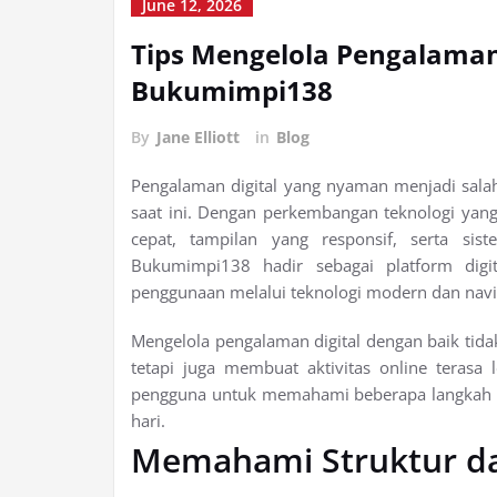
June 12, 2026
Tips Mengelola Pengalaman
Bukumimpi138
By
Jane Elliott
in
Blog
Pengalaman digital yang nyaman menjadi sala
saat ini. Dengan perkembangan teknologi ya
cepat, tampilan yang responsif, serta si
Bukumimpi138 hadir sebagai platform dig
penggunaan melalui teknologi modern dan navig
Mengelola pengalaman digital dengan baik tid
tetapi juga membuat aktivitas online terasa 
pengguna untuk memahami beberapa langkah se
hari.
Memahami Struktur da