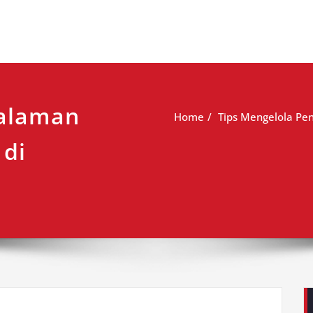
galaman
Home
Tips Mengelola Pe
 di