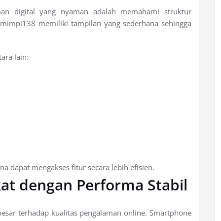
an digital yang nyaman adalah memahami struktur
umimpi138 memiliki tampilan yang sederhana sehingga
ara lain:
dapat mengakses fitur secara lebih efisien.
t dengan Performa Stabil
esar terhadap kualitas pengalaman online. Smartphone