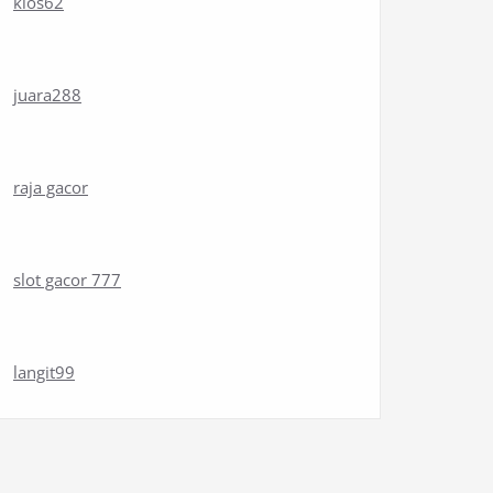
kios62
juara288
raja gacor
slot gacor 777
langit99