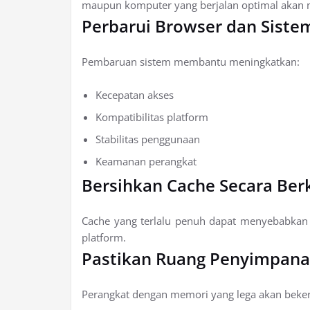
maupun komputer yang berjalan optimal akan m
Perbarui Browser dan Siste
Pembaruan sistem membantu meningkatkan:
Kecepatan akses
Kompatibilitas platform
Stabilitas penggunaan
Keamanan perangkat
Bersihkan Cache Secara Ber
Cache yang terlalu penuh dapat menyebabkan
platform.
Pastikan Ruang Penyimpan
Perangkat dengan memori yang lega akan bekerja