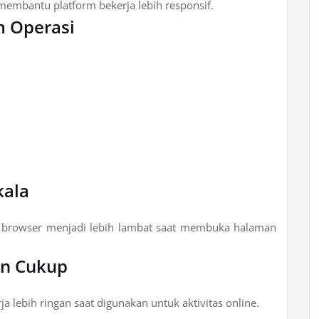
embantu platform bekerja lebih responsif.
m Operasi
kala
 browser menjadi lebih lambat saat membuka halaman
an Cukup
 lebih ringan saat digunakan untuk aktivitas online.