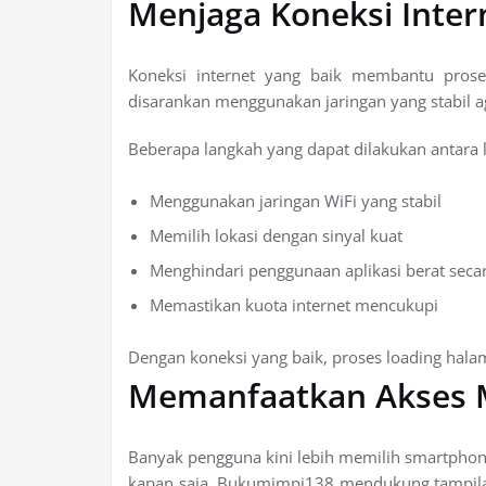
Menjaga Koneksi Intern
Koneksi internet yang baik membantu pros
disarankan menggunakan jaringan yang stabil ag
Beberapa langkah yang dapat dilakukan antara l
Menggunakan jaringan WiFi yang stabil
Memilih lokasi dengan sinyal kuat
Menghindari penggunaan aplikasi berat sec
Memastikan kuota internet mencukupi
Dengan koneksi yang baik, proses loading hal
Memanfaatkan Akses 
Banyak pengguna kini lebih memilih smartphone 
kapan saja. Bukumimpi138 mendukung tampila