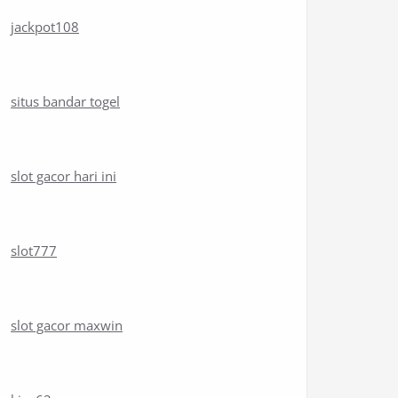
jackpot108
situs bandar togel
slot gacor hari ini
slot777
slot gacor maxwin