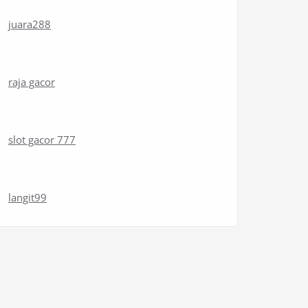
juara288
raja gacor
slot gacor 777
langit99