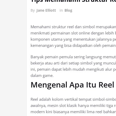
By
Jane Elliott
in
Blog
Memahami struktur reel dan simbol merupakan s
menikmati permainan slot online dengan lebih 
komponen utama yang menentukan jalannya pe
kemenangan yang bisa didapatkan oleh pemain
Banyak pemain pemula sering langsung memut
bekerja atau arti dari setiap simbol yang mun
ini, pemain dapat lebih mudah mengikuti alur pe
dalam game.
Mengenal Apa Itu Reel
Reel adalah kolom vertikal tempat simbol-simb
awalnya, mesin slot klasik hanya memiliki tiga 
modern kini biasanya memiliki lima reel bahkan