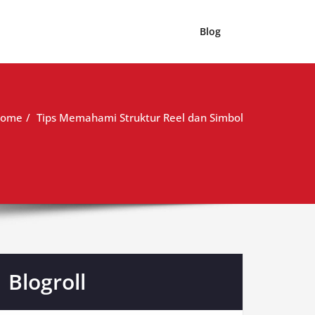
Blog
ome
Tips Memahami Struktur Reel dan Simbol
Blogroll