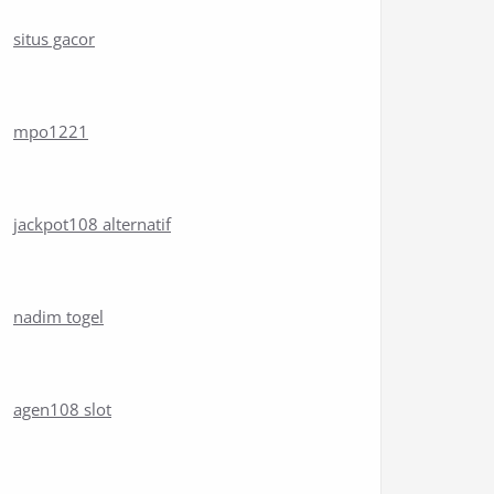
situs gacor
mpo1221
jackpot108 alternatif
nadim togel
agen108 slot