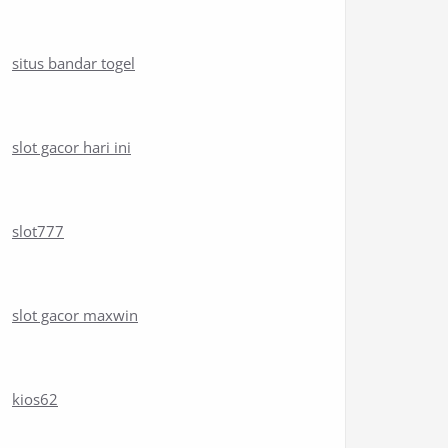
situs bandar togel
slot gacor hari ini
slot777
slot gacor maxwin
kios62