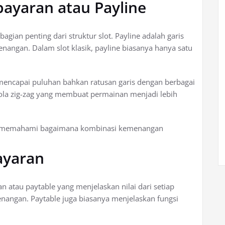
yaran atau Payline
agian penting dari struktur slot. Payline adalah garis
nangan. Dalam slot klasik, payline biasanya hanya satu
mencapai puluhan bahkan ratusan garis dengan berbagai
 pola zig-zag yang membuat permainan menjadi lebih
n memahami bagaimana kombinasi kemenangan
ayaran
n atau paytable yang menjelaskan nilai dari setiap
angan. Paytable juga biasanya menjelaskan fungsi