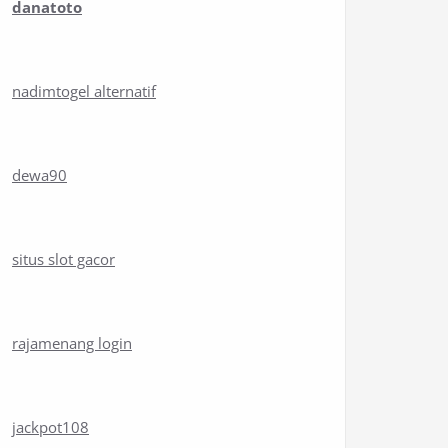
danatoto
nadimtogel alternatif
dewa90
situs slot gacor
rajamenang login
jackpot108