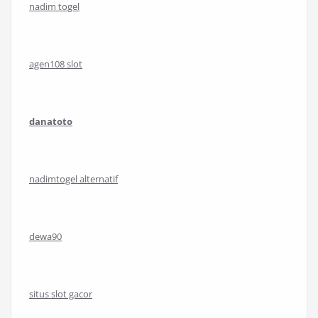
nadim togel
agen108 slot
danatoto
nadimtogel alternatif
dewa90
situs slot gacor