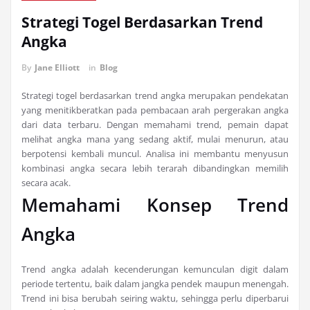
Strategi Togel Berdasarkan Trend
Angka
By
Jane Elliott
in
Blog
Strategi togel berdasarkan trend angka merupakan pendekatan
yang menitikberatkan pada pembacaan arah pergerakan angka
dari data terbaru. Dengan memahami trend, pemain dapat
melihat angka mana yang sedang aktif, mulai menurun, atau
berpotensi kembali muncul. Analisa ini membantu menyusun
kombinasi angka secara lebih terarah dibandingkan memilih
secara acak.
Memahami Konsep Trend
Angka
Trend angka adalah kecenderungan kemunculan digit dalam
periode tertentu, baik dalam jangka pendek maupun menengah.
Trend ini bisa berubah seiring waktu, sehingga perlu diperbarui