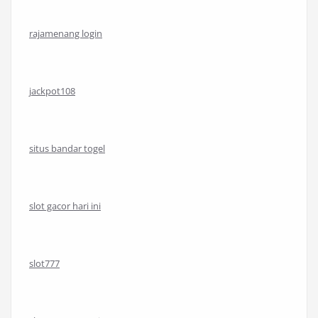
rajamenang login
jackpot108
situs bandar togel
slot gacor hari ini
slot777