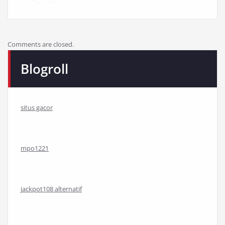
Comments are closed.
Blogroll
situs gacor
mpo1221
jackpot108 alternatif