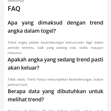
berikutnya.
FAQ
Apa yang dimaksud dengan trend
angka dalam togel?
Trend angka adalah kecenderungan kemunculan digit dalam
periode tertentu, baik yang sedang naik, stabil, maupun
menurun.
Apakah angka yang sedang trend pasti
akan keluar?
Tidak selalu. Trend hanya menunjukkan kecenderungan, bukan
jaminan hasil.
Berapa data yang dibutuhkan untuk
melihat trend?