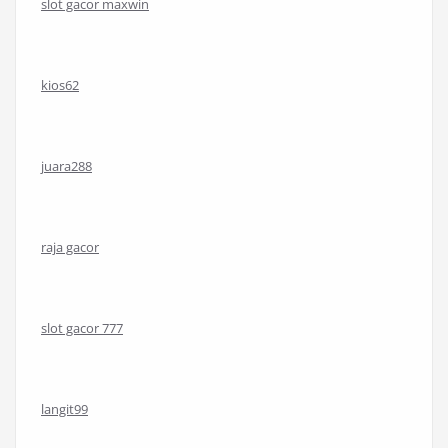
slot gacor maxwin
kios62
juara288
raja gacor
slot gacor 777
langit99