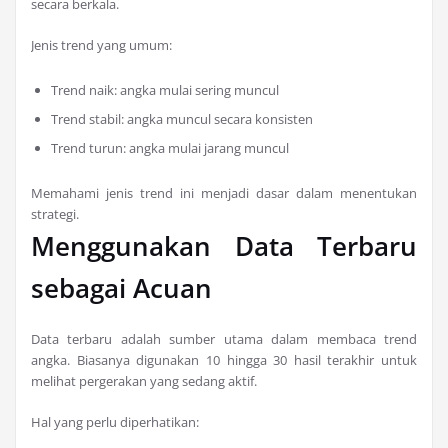
secara berkala.
Jenis trend yang umum:
Trend naik: angka mulai sering muncul
Trend stabil: angka muncul secara konsisten
Trend turun: angka mulai jarang muncul
Memahami jenis trend ini menjadi dasar dalam menentukan
strategi.
Menggunakan Data Terbaru
sebagai Acuan
Data terbaru adalah sumber utama dalam membaca trend
angka. Biasanya digunakan 10 hingga 30 hasil terakhir untuk
melihat pergerakan yang sedang aktif.
Hal yang perlu diperhatikan: