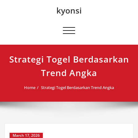
Skip
kyonsi
to
content
Toggle navigation
Strategi Togel Berdasarkan
Trend Angka
Home
Strategi Togel Berdasarkan Trend Angka
March 17, 2026