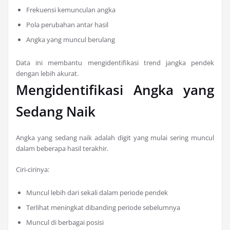
Frekuensi kemunculan angka
Pola perubahan antar hasil
Angka yang muncul berulang
Data ini membantu mengidentifikasi trend jangka pendek
dengan lebih akurat.
Mengidentifikasi Angka yang
Sedang Naik
Angka yang sedang naik adalah digit yang mulai sering muncul
dalam beberapa hasil terakhir.
Ciri-cirinya:
Muncul lebih dari sekali dalam periode pendek
Terlihat meningkat dibanding periode sebelumnya
Muncul di berbagai posisi