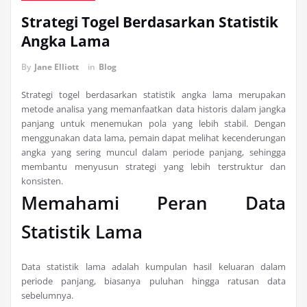
Strategi Togel Berdasarkan Statistik
Angka Lama
By
Jane Elliott
in
Blog
Strategi togel berdasarkan statistik angka lama merupakan
metode analisa yang memanfaatkan data historis dalam jangka
panjang untuk menemukan pola yang lebih stabil. Dengan
menggunakan data lama, pemain dapat melihat kecenderungan
angka yang sering muncul dalam periode panjang, sehingga
membantu menyusun strategi yang lebih terstruktur dan
konsisten.
Memahami Peran Data
Statistik Lama
Data statistik lama adalah kumpulan hasil keluaran dalam
periode panjang, biasanya puluhan hingga ratusan data
sebelumnya.