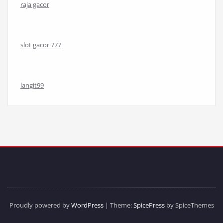
raja gacor
slot gacor 777
langit99
Proudly powered by
WordPress
| Theme:
SpicePress
by SpiceThemes