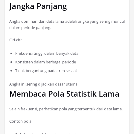
Jangka Panjang
Angka dominan dari data lama adalah angka yang sering muncul
dalam periode panjang.
Ciri-ciri:
Frekuensi tinggi dalam banyak data
Konsisten dalam berbagai periode
Tidak bergantung pada tren sesaat
Angka ini sering dijadikan dasar utama.
Membaca Pola Statistik Lama
Selain frekuensi, perhatikan pola yang terbentuk dari data lama.
Contoh pola: