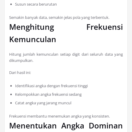
Susun secara berurutan
Semakin banyak data, semakin jelas pola yang terbentuk.
Menghitung Frekuensi
Kemunculan
Hitung jumlah kemunculan setiap digit dari seluruh data yang
dikumpulkan.
Dari hasil ini:
Identifikasi angka dengan frekuensi tinggi
Kelompokkan angka frekuensi sedang
Catat angka yang jarang muncul
Frekuensi membantu menemukan angka yang konsisten.
Menentukan Angka Dominan