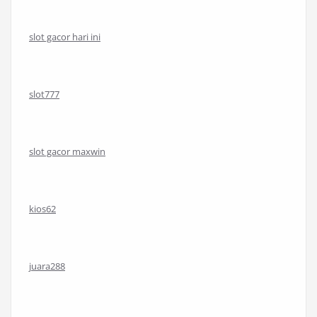
slot gacor hari ini
slot777
slot gacor maxwin
kios62
juara288