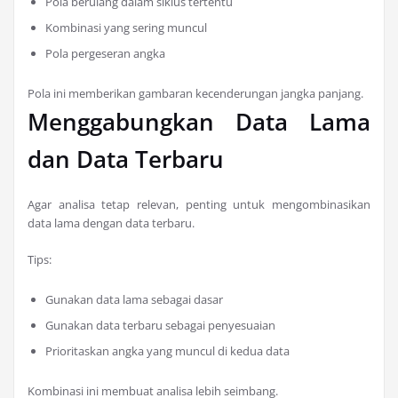
Pola berulang dalam siklus tertentu
Kombinasi yang sering muncul
Pola pergeseran angka
Pola ini memberikan gambaran kecenderungan jangka panjang.
Menggabungkan Data Lama
dan Data Terbaru
Agar analisa tetap relevan, penting untuk mengombinasikan
data lama dengan data terbaru.
Tips:
Gunakan data lama sebagai dasar
Gunakan data terbaru sebagai penyesuaian
Prioritaskan angka yang muncul di kedua data
Kombinasi ini membuat analisa lebih seimbang.