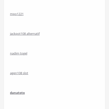
mpo1221
jackpot108 alternatif
nadim togel
agen108 slot
danatoto