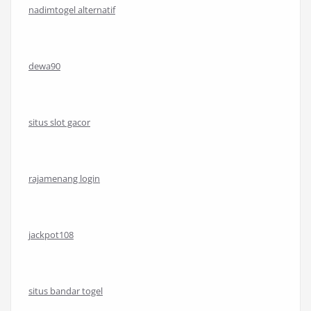
nadimtogel alternatif
dewa90
situs slot gacor
rajamenang login
jackpot108
situs bandar togel