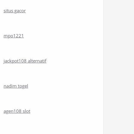
situs gacor
mpo1221
jackpot108 alternatif
nadim togel
agen108 slot