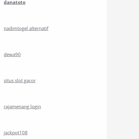
danatoto
nadimtogel alternatif
dewa90
situs slot gacor
rajamenang login
jackpot108