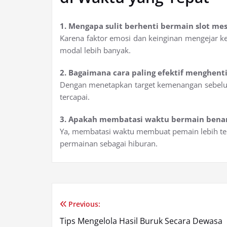
1. Mengapa sulit berhenti bermain slot me
Karena faktor emosi dan keinginan mengejar ke
modal lebih banyak.
2. Bagaimana cara paling efektif menghen
Dengan menetapkan target kemenangan sebelum 
tercapai.
3. Apakah membatasi waktu bermain ben
Ya, membatasi waktu membuat pemain lebih terk
permainan sebagai hiburan.
Previous:
Post
Tips Mengelola Hasil Buruk Secara Dewasa