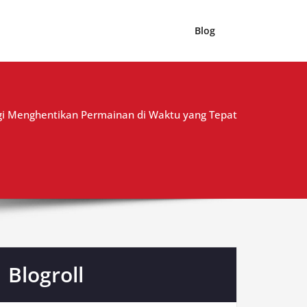
Blog
gi Menghentikan Permainan di Waktu yang Tepat
Blogroll