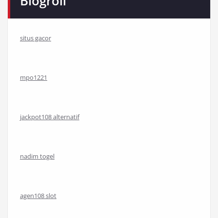
Blogroll
situs gacor
mpo1221
jackpot108 alternatif
nadim togel
agen108 slot