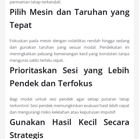
permainan tetap terkendali.
Pilih Mesin dan Taruhan yang
Tepat
Fokuskan pada mesin dengan volatilitas rendah hingga sedang
dan gunakan taruhan yang sesuai modal. Pendekatan ini
meningkatkan peluang kemenangan kecil yang konsisten tanpa
menguras saldo terlalu cepat.
Prioritaskan Sesi yang Lebih
Pendek dan Terfokus
Bagi modal untuk sesi pendek agar setiap putaran tetap
terkontrol. Sesi pendek memungkinkan evaluasi hasil lebih cepat
dan mengurangi risiko kelelahan atau keputusan impulsif.
Gunakan Hasil Kecil Secara
Strategis