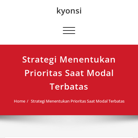
Skip
kyonsi
to
content
Toggle navigation
Strategi Menentukan
Prioritas Saat Modal
Terbatas
Home
Strategi Menentukan Prioritas Saat Modal Terbatas