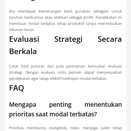
Jika mendapat kemenangan kecil, gunakan sebagian untuk
taruhan berikutnya atau sisihkan sebagai profit. Pendekatan ini
membuat modal terbatas tetap produktif tanpa menimbulkan
tekanan besar.
Evaluasi Strategi Secara
Berkala
Catat hasil putaran dan pola permainan, kemudian evaluasi
strategi. Dengan evaluasi rutin, pemain dapat menyesuaikan
pendekatan agar tetap efektif meskipun modal terbatas.
FAQ
Mengapa penting menentukan
prioritas saat modal terbatas?
Prioritas membantu mengelola risiko, menjaga saldo tetap