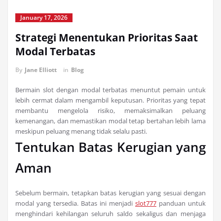
January 17, 2026
Strategi Menentukan Prioritas Saat
Modal Terbatas
By
Jane Elliott
in
Blog
Bermain slot dengan modal terbatas menuntut pemain untuk
lebih cermat dalam mengambil keputusan. Prioritas yang tepat
membantu mengelola risiko, memaksimalkan peluang
kemenangan, dan memastikan modal tetap bertahan lebih lama
meskipun peluang menang tidak selalu pasti.
Tentukan Batas Kerugian yang
Aman
Sebelum bermain, tetapkan batas kerugian yang sesuai dengan
modal yang tersedia. Batas ini menjadi
slot777
panduan untuk
menghindari kehilangan seluruh saldo sekaligus dan menjaga