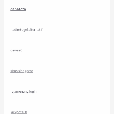
danatoto
nadimtogel alternatif
dewa90
situs slot gacor
rajamenang login
jackpot108