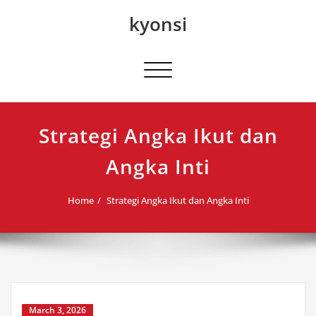
Skip
kyonsi
to
content
Toggle navigation
Strategi Angka Ikut dan
Angka Inti
Home
Strategi Angka Ikut dan Angka Inti
March 3, 2026