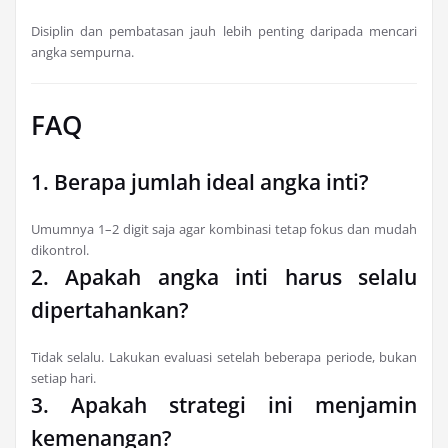
Disiplin dan pembatasan jauh lebih penting daripada mencari
angka sempurna.
FAQ
1. Berapa jumlah ideal angka inti?
Umumnya 1–2 digit saja agar kombinasi tetap fokus dan mudah
dikontrol.
2. Apakah angka inti harus selalu
dipertahankan?
Tidak selalu. Lakukan evaluasi setelah beberapa periode, bukan
setiap hari.
3. Apakah strategi ini menjamin
kemenangan?