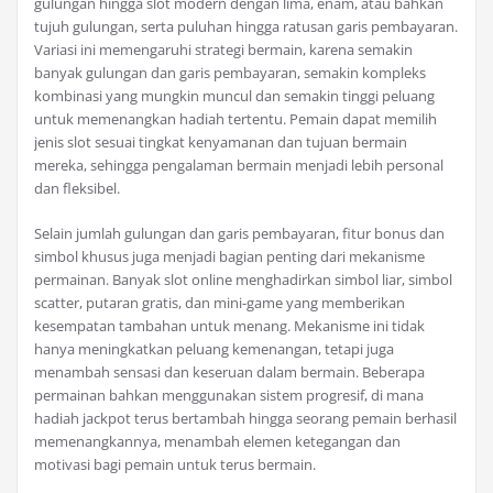
gulungan hingga slot modern dengan lima, enam, atau bahkan
tujuh gulungan, serta puluhan hingga ratusan garis pembayaran.
Variasi ini memengaruhi strategi bermain, karena semakin
banyak gulungan dan garis pembayaran, semakin kompleks
kombinasi yang mungkin muncul dan semakin tinggi peluang
untuk memenangkan hadiah tertentu. Pemain dapat memilih
jenis slot sesuai tingkat kenyamanan dan tujuan bermain
mereka, sehingga pengalaman bermain menjadi lebih personal
dan fleksibel.
Selain jumlah gulungan dan garis pembayaran, fitur bonus dan
simbol khusus juga menjadi bagian penting dari mekanisme
permainan. Banyak slot online menghadirkan simbol liar, simbol
scatter, putaran gratis, dan mini-game yang memberikan
kesempatan tambahan untuk menang. Mekanisme ini tidak
hanya meningkatkan peluang kemenangan, tetapi juga
menambah sensasi dan keseruan dalam bermain. Beberapa
permainan bahkan menggunakan sistem progresif, di mana
hadiah jackpot terus bertambah hingga seorang pemain berhasil
memenangkannya, menambah elemen ketegangan dan
motivasi bagi pemain untuk terus bermain.