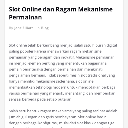
Slot Online dan Ragam Mekanisme
Permainan
By
Jane Elliott
in
Blog
Slot online telah berkembang menjadi salah satu hiburan digital
paling populer karena menawarkan ragam mekanisme
permainan yang beragam dan inovatif. Mekanisme permainan
ini menjadi elemen penting yang menentukan bagaimana
pemain berinteraksi dengan permainan dan menikmati
pengalaman bermain. Tidak seperti mesin slot tradisional yang
hanya memiliki mekanisme sederhana, slot online
memanfaatkan teknologi modern untuk menciptakan berbagai
variasi permainan yang menarik, menantang, dan memberikan
sensasi berbeda pada setiap putaran.
Salah satu bentuk ragam mekanisme yang paling terlihat adalah
jumlah gulungan dan garis pembayaran. Slot online hadir
dengan berbagai konfigurasi, mulai dari slot klasik dengan tiga