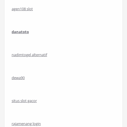
agen108 slot
danatoto
nadimtogel alternatif
dewa90
situs slot gacor
rajamenang login