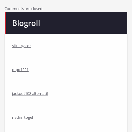
Comments are closed.
Blogroll
situs gacor
mpo1221
jackpot108 alternatif
nadim togel