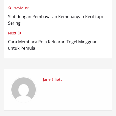
Previous:
Post
Slot dengan Pembayaran Kemenangan Kecil tapi
navigation
Sering
Next:
Cara Membaca Pola Keluaran Togel Mingguan
untuk Pemula
Jane Elliott