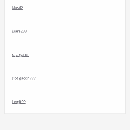
kios62
juara288
raja gacor
slot gacor 777
langit99