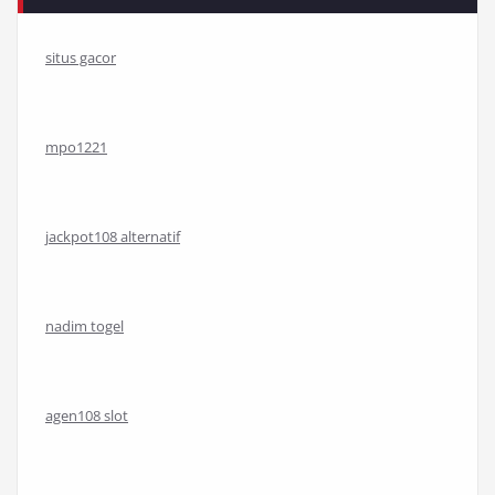
situs gacor
mpo1221
jackpot108 alternatif
nadim togel
agen108 slot