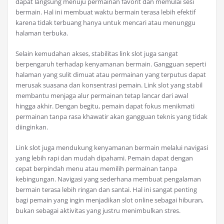
dapat langsung menuju permainan favorit dan memulai sesi
bermain. Hal ini membuat waktu bermain terasa lebih efektif
karena tidak terbuang hanya untuk mencari atau menunggu
halaman terbuka.
Selain kemudahan akses, stabilitas link slot juga sangat
berpengaruh terhadap kenyamanan bermain. Gangguan seperti
halaman yang sulit dimuat atau permainan yang terputus dapat
merusak suasana dan konsentrasi pemain. Link slot yang stabil
membantu menjaga alur permainan tetap lancar dari awal
hingga akhir. Dengan begitu, pemain dapat fokus menikmati
permainan tanpa rasa khawatir akan gangguan teknis yang tidak
diinginkan.
Link slot juga mendukung kenyamanan bermain melalui navigasi
yang lebih rapi dan mudah dipahami. Pemain dapat dengan
cepat berpindah menu atau memilih permainan tanpa
kebingungan. Navigasi yang sederhana membuat pengalaman
bermain terasa lebih ringan dan santai. Hal ini sangat penting
bagi pemain yang ingin menjadikan slot online sebagai hiburan,
bukan sebagai aktivitas yang justru menimbulkan stres.