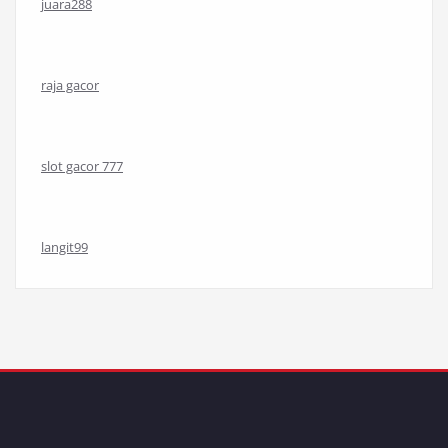
juara288
raja gacor
slot gacor 777
langit99