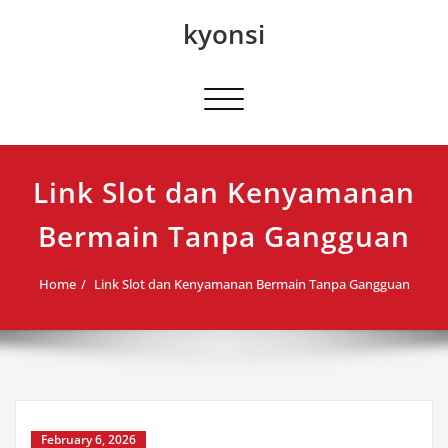
Skip
kyonsi
to
content
Toggle navigation
Link Slot dan Kenyamanan
Bermain Tanpa Gangguan
Home
Link Slot dan Kenyamanan Bermain Tanpa Gangguan
February 6, 2026