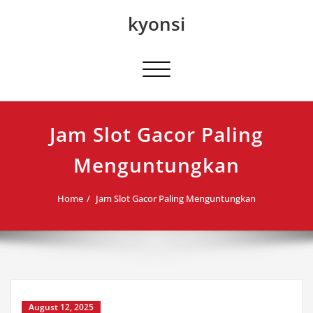
Skip
kyonsi
to
content
Toggle navigation
Jam Slot Gacor Paling
Menguntungkan
Home
Jam Slot Gacor Paling Menguntungkan
August 12, 2025