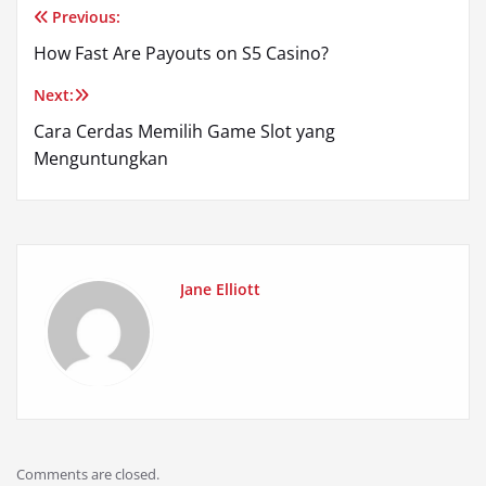
Previous:
Post
How Fast Are Payouts on S5 Casino?
navigation
Next:
Cara Cerdas Memilih Game Slot yang
Menguntungkan
Jane Elliott
Comments are closed.