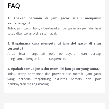
FAQ
1. Apakah bermain di jam gacor selalu menjamin
kemenangan?
Tidak, jam gacor hanya berdasarkan pengalaman pemain, hasil
tetap ditentukan oleh sistem acak.
2. Bagaimana cara mengetahui jam slot gacor di situs
tertentu?
Anda bisa mengamati pola pembayaran dan berbagi
pengalaman dengan komunitas pemain.
3. Apakah semua jenis slot memiliki jam gacor yang sama?
Tidak, setiap permainan dan provider bisa memiliki jam gacor
yang berbeda tergantung aktivitas pemain dan pola
pembayaran masing-masing.