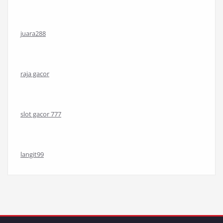
juara288
raja gacor
slot gacor 777
langit99