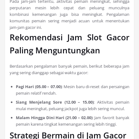
Pada jam-jam tertentu, aktivitas pemain meningkat, sehingga
perputaran mesin lebih cepat dan peluang munculnya
kombinasi kemenangan juga bisa meningkat. Pengalaman
komunitas pemain sering menjadi acuan untuk menentukan
jam-jam gacor ini.
Rekomendasi Jam Slot Gacor
Paling Menguntungkan
Berdasarkan pengalaman banyak pemain, berikut beberapa jam
yang sering dianggap sebagai waktu gacor:
Pagi Hari (05.00 – 07.00)
: Mesin baru di-reset dan persaingan
pemain relatif rendah.
Siang Menjelang Sore (12.00 – 15.00)
: Aktivitas pemain
mulai meningkat, peluang jackpot juga lebih sering muncul.
Malam Hingga Dini Hari (21.00 – 02.00)
: Jam favorit banyak
pemain karena tingkat kemenangan sering lebih tinggi.
Strategi Bermain di Jam Gacor