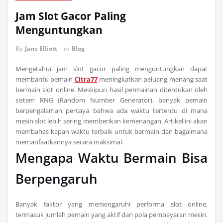
Jam Slot Gacor Paling
Menguntungkan
By
Jane Elliott
in
Blog
Mengetahui jam slot gacor paling menguntungkan dapat
membantu pemain
Citra77
meningkatkan peluang menang saat
bermain slot online. Meskipun hasil permainan ditentukan oleh
sistem RNG (Random Number Generator), banyak pemain
berpengalaman percaya bahwa ada waktu tertentu di mana
mesin slot lebih sering memberikan kemenangan. Artikel ini akan
membahas kapan waktu terbaik untuk bermain dan bagaimana
memanfaatkannya secara maksimal.
Mengapa Waktu Bermain Bisa
Berpengaruh
Banyak faktor yang memengaruhi performa slot online,
termasuk jumlah pemain yang aktif dan pola pembayaran mesin.