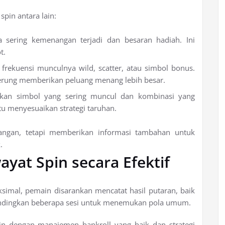
spin antara lain:
a sering kemenangan terjadi dan besaran hadiah. Ini
t.
frekuensi munculnya wild, scatter, atau simbol bonus.
erung memberikan peluang menang lebih besar.
tikan simbol yang sering muncul dan kombinasi yang
 menyesuaikan strategi taruhan.
nangan, tetapi memberikan informasi tambahan untuk
.
yat Spin secara Efektif
imal, pemain disarankan mencatat hasil putaran, baik
ndingkan beberapa sesi untuk menemukan pola umum.
pin dengan manajemen bankroll yang baik dan strategi