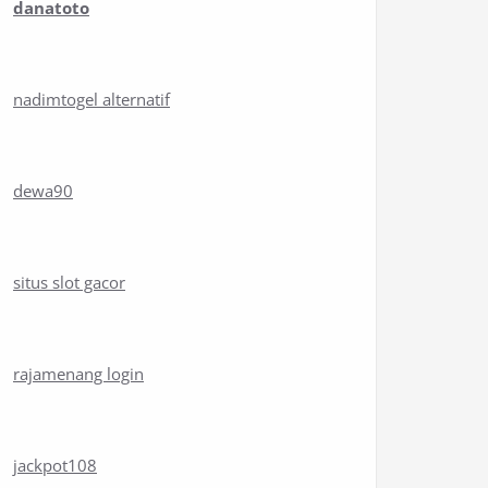
danatoto
nadimtogel alternatif
dewa90
situs slot gacor
rajamenang login
jackpot108