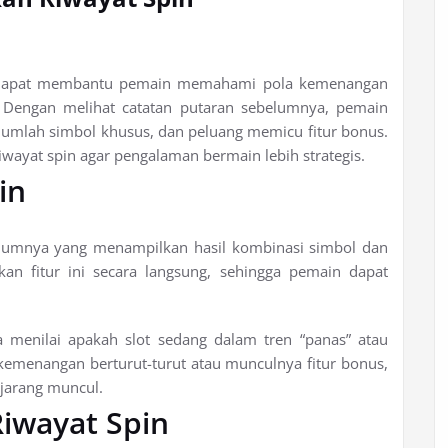
pin dapat membantu pemain memahami pola kemenangan
 Dengan melihat catatan putaran sebelumnya, pemain
jumlah simbol khusus, dan peluang memicu fitur bonus.
riwayat spin agar pengalaman bermain lebih strategis.
in
belumnya yang menampilkan hasil kombinasi simbol dan
an fitur ini secara langsung, sehingga pemain dapat
menilai apakah slot sedang dalam tren “panas” atau
 kemenangan berturut-turut atau munculnya fitur bonus,
 jarang muncul.
Riwayat Spin