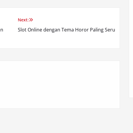
Next:
an
Slot Online dengan Tema Horor Paling Seru