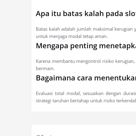
Apa itu batas kalah pada slo
Batas kalah adalah jumlah maksimal kerugian y
untuk menjaga modal tetap aman.
Mengapa penting menetapka
Karena membantu mengontrol risiko kerugian, 
bermain.
Bagaimana cara menentukan
Evaluasi total modal, sesuaikan dengan dura
strategi taruhan bertahap untuk risiko terkendal