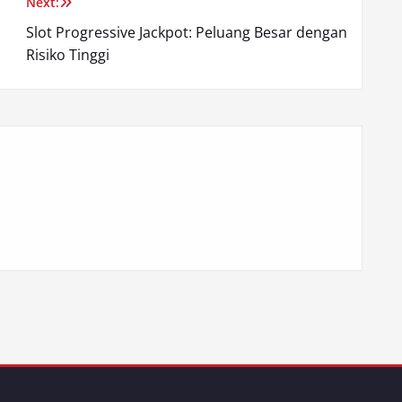
Next:
Slot Progressive Jackpot: Peluang Besar dengan
Risiko Tinggi