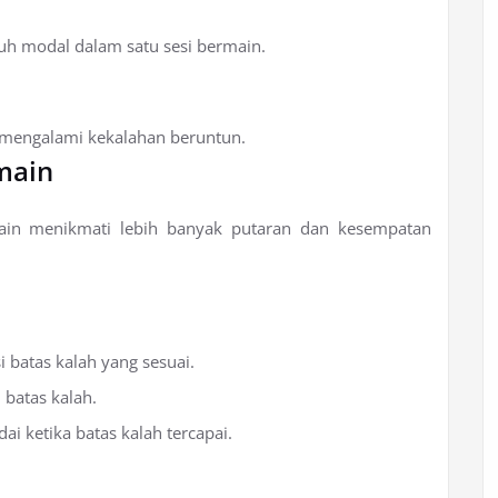
uh modal dalam satu sesi bermain.
i mengalami kekalahan beruntun.
main
in menikmati lebih banyak putaran dan kesempatan
 batas kalah yang sesuai.
batas kalah.
 ketika batas kalah tercapai.