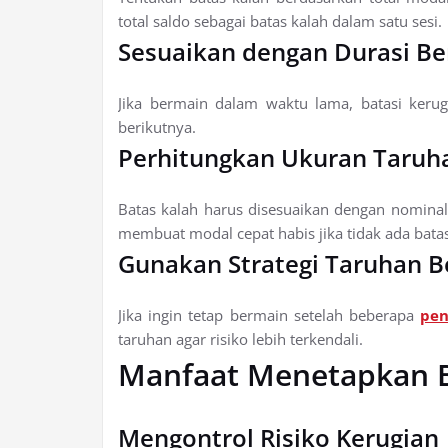
total saldo sebagai batas kalah dalam satu sesi.
Sesuaikan dengan Durasi B
Jika bermain dalam waktu lama, batasi kerug
berikutnya.
Perhitungkan Ukuran Taruh
Batas kalah harus disesuaikan dengan nominal 
membuat modal cepat habis jika tidak ada batas
Gunakan Strategi Taruhan B
Jika ingin tetap bermain setelah beberapa
pen
taruhan agar risiko lebih terkendali.
Manfaat Menetapkan B
Mengontrol Risiko Kerugian