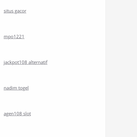
situs gacor
mpo1221
jackpot108 alternatif
nadim togel
agen108 slot