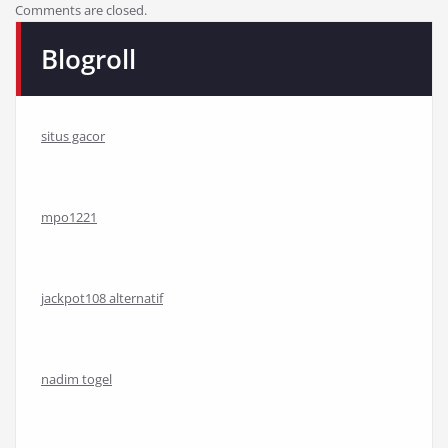
Comments are closed.
Blogroll
situs gacor
mpo1221
jackpot108 alternatif
nadim togel