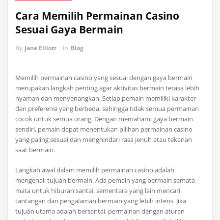
Cara Memilih Permainan Casino
Sesuai Gaya Bermain
By
Jane Elliott
in
Blog
Memilih permainan casino yang sesuai dengan gaya bermain
merupakan langkah penting agar aktivitas bermain terasa lebih
nyaman dan menyenangkan. Setiap pemain memiliki karakter
dan preferensi yang berbeda, sehingga tidak semua permainan
cocok untuk semua orang. Dengan memahami gaya bermain
sendiri, pemain dapat menentukan pilihan permainan casino
yang paling sesuai dan menghindari rasa jenuh atau tekanan
saat bermain.
Langkah awal dalam memilih permainan casino adalah
mengenali tujuan bermain. Ada pemain yang bermain semata-
mata untuk hiburan santai, sementara yang lain mencari
tantangan dan pengalaman bermain yang lebih intens. Jika
tujuan utama adalah bersantai, permainan dengan aturan