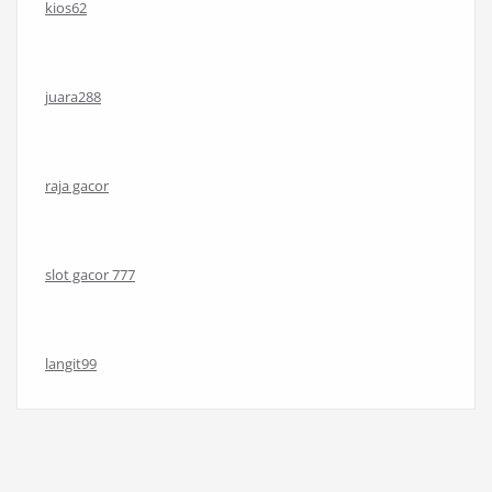
kios62
juara288
raja gacor
slot gacor 777
langit99