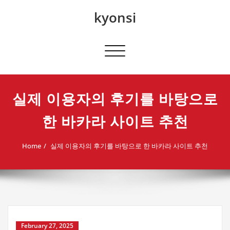
Skip
kyonsi
to
content
Toggle navigation
실제 이용자의 후기를 바탕으로
한 바카라 사이트 추천
Home
실제 이용자의 후기를 바탕으로 한 바카라 사이트 추천
February 27, 2025