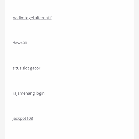
nadimtogel alternatif
dewa90
situs slot gacor
rajamenang login
jackpot108