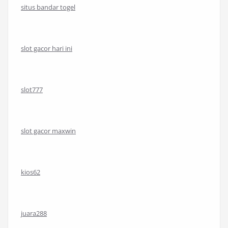
situs bandar togel
slot gacor hari ini
slot777
slot gacor maxwin
kios62
juara288