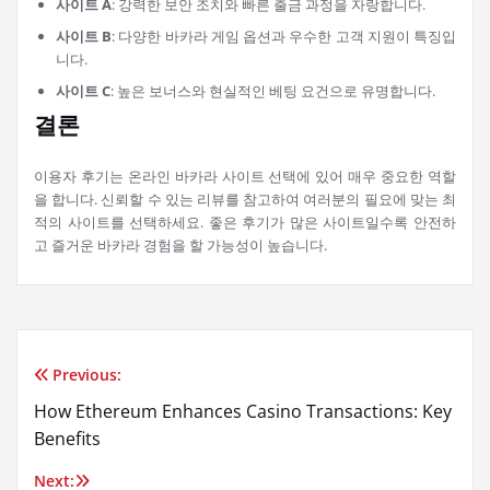
사이트 A
: 강력한 보안 조치와 빠른 출금 과정을 자랑합니다.
사이트 B
: 다양한 바카라 게임 옵션과 우수한 고객 지원이 특징입
니다.
사이트 C
: 높은 보너스와 현실적인 베팅 요건으로 유명합니다.
결론
이용자 후기는 온라인 바카라 사이트 선택에 있어 매우 중요한 역할
을 합니다. 신뢰할 수 있는 리뷰를 참고하여 여러분의 필요에 맞는 최
적의 사이트를 선택하세요. 좋은 후기가 많은 사이트일수록 안전하
고 즐거운 바카라 경험을 할 가능성이 높습니다.
Previous:
Post
How Ethereum Enhances Casino Transactions: Key
navigation
Benefits
Next: